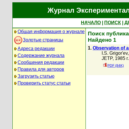
Журнал Экспериментал
НАЧАЛО
|
ПОИСК
|
Д
Общая информация о журнале
Поиск публика
Найдено 1
Золотые страницы
1.
Observation of 
Адреса редакции
I.S. Grigor'ev
Содержание журнала
JETP, 1985 г.
Сообщения редакции
PDF (84K)
Правила для авторов
Загрузить статью
Проверить статус статьи