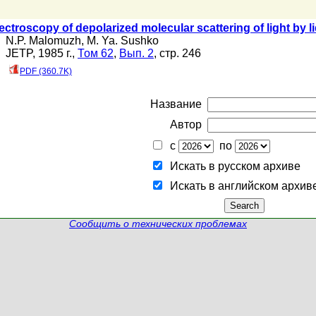
ctroscopy of depolarized molecular scattering of light by liq
N.P. Malomuzh
,
M. Ya. Sushko
JETP, 1985 г.,
Том 62
,
Вып. 2
, стр. 246
PDF (360.7K)
Название
Автор
с
по
Искать в русском архиве
Искать в английском архив
Сообщить о технических проблемах