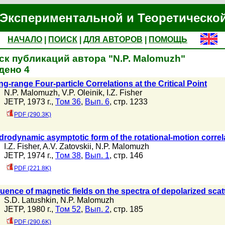
Экспериментальной и Теоретическо
НАЧАЛО
|
ПОИСК
|
ДЛЯ АВТОРОВ
|
ПОМОЩЬ
ск публикаций автора "N.P. Malomuzh"
дено 4
g-range Four-particle Correlations at the Critical Point
N.P. Malomuzh
,
V.P. Oleinik
,
I.Z. Fisher
JETP, 1973 г.,
Том 36
,
Вып. 6
, стр. 1233
PDF (290.3K)
rodynamic asymptotic form of the rotational-motion correlat
I.Z. Fisher
,
A.V. Zatovskii
,
N.P. Malomuzh
JETP, 1974 г.,
Том 38
,
Вып. 1
, стр. 146
PDF (221.8K)
luence of magnetic fields on the spectra of depolarized scatt
S.D. Latushkin
,
N.P. Malomuzh
JETP, 1980 г.,
Том 52
,
Вып. 2
, стр. 185
PDF (290.6K)