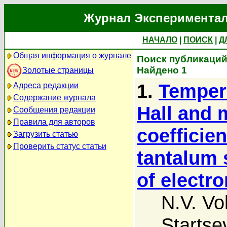
Журнал Экспериментал
НАЧАЛО
|
ПОИСК
|
Д
Общая информация о журнале
Поиск публикаций 
Найдено 1
Золотые страницы
1.
Temper
Адреса редакции
Содержание журнала
Hall and 
Сообщения редакции
Правила для авторов
coefficie
Загрузить статью
Проверить статус статьи
tantalum 
of electr
N.V. Vo
Startse