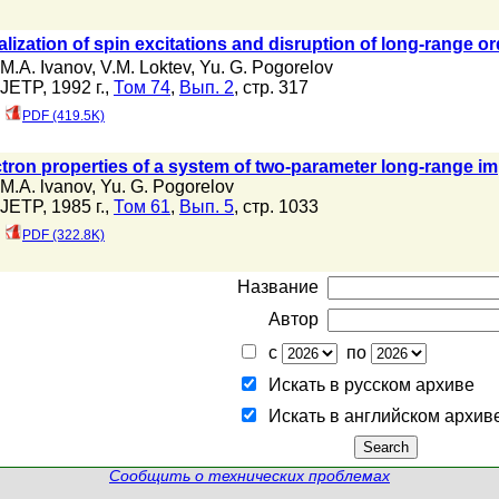
lization of spin excitations and disruption of long-range o
M.A. Ivanov
,
V.M. Loktev
,
Yu. G. Pogorelov
JETP, 1992 г.,
Том 74
,
Вып. 2
, стр. 317
PDF (419.5K)
tron properties of a system of two-parameter long-range im
M.A. lvanov
,
Yu. G. Pogorelov
JETP, 1985 г.,
Том 61
,
Вып. 5
, стр. 1033
PDF (322.8K)
Название
Автор
с
по
Искать в русском архиве
Искать в английском архив
Сообщить о технических проблемах