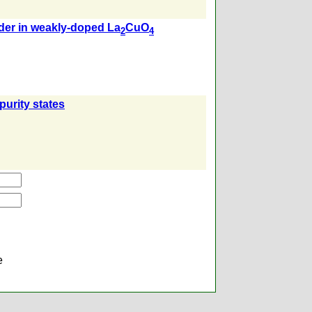
rder in weakly-doped La
CuO
2
4
purity states
е