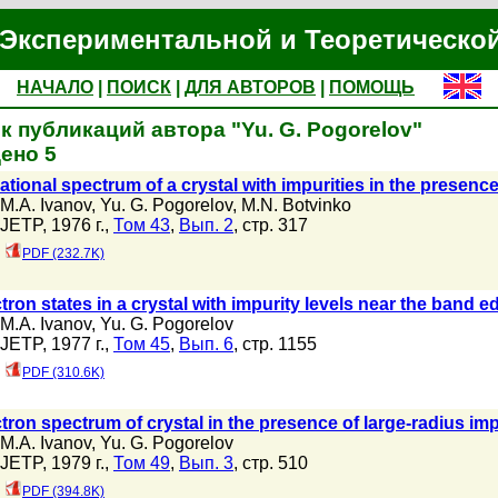
Экспериментальной и Теоретическо
НАЧАЛО
|
ПОИСК
|
ДЛЯ АВТОРОВ
|
ПОМОЩЬ
к публикаций автора "Yu. G. Pogorelov"
ено 5
ational spectrum of a crystal with impurities in the presenc
M.A. Ivanov
,
Yu. G. Pogorelov
,
M.N. Botvinko
JETP, 1976 г.,
Том 43
,
Вып. 2
, стр. 317
PDF (232.7K)
tron states in a crystal with impurity levels near the band e
M.A. Ivanov
,
Yu. G. Pogorelov
JETP, 1977 г.,
Том 45
,
Вып. 6
, стр. 1155
PDF (310.6K)
tron spectrum of crystal in the presence of large-radius imp
M.A. Ivanov
,
Yu. G. Pogorelov
JETP, 1979 г.,
Том 49
,
Вып. 3
, стр. 510
PDF (394.8K)