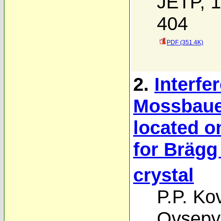
JETP, 1
404
PDF (351.4K)
2.
Interfe
Mossbauer
located o
for Brägg 
crystal
P.P. Ko
Ovsepy