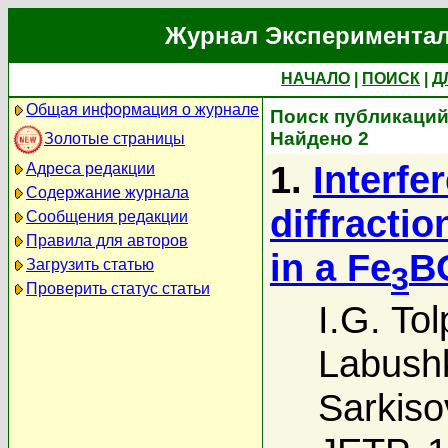
Журнал Экспериментал
НАЧАЛО
|
ПОИСК
|
Д
Общая информация о журнале
Поиск публикаций 
Найдено 2
Золотые страницы
1.
Interfe
Адреса редакции
Содержание журнала
diffracti
Сообщения редакции
Правила для авторов
in a Fe
B
Загрузить статью
3
Проверить статус статьи
I.G. Tol
Labush
Sarkiso