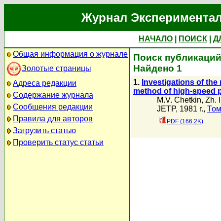
Журнал Экспериментал
НАЧАЛО
|
ПОИСК
|
Д
Общая информация о журнале
Поиск публикаций 
Найдено 1
Золотые страницы
1.
Investigations of the
Адреса редакции
method of high-speed 
Содержание журнала
M.V. Chetkin
,
Zh. 
Сообщения редакции
JETP, 1981 г.,
Том
Правила для авторов
PDF (166.2K)
Загрузить статью
Проверить статус статьи