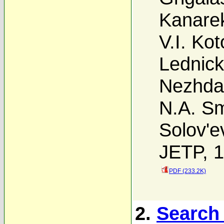
Kanare
V.I. Kot
Lednick
Nezhda
N.A. Sm
Solov'e
JETP, 1
PDF (233.2K)
2.
Search 