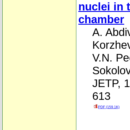
nuclei in
chamber
A. Abdi
Korzhe
V.N. P
Sokolo
JETP, 1
613
PDF (159.1K)