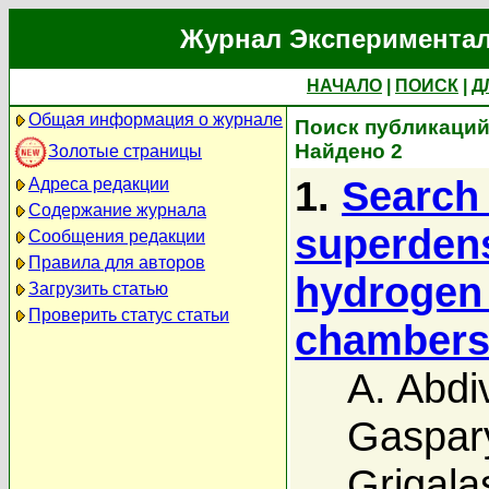
Журнал Экспериментал
НАЧАЛО
|
ПОИСК
|
Д
Общая информация о журнале
Поиск публикаций 
Найдено 2
Золотые страницы
1.
Search 
Адреса редакции
Содержание журнала
superdens
Сообщения редакции
Правила для авторов
hydrogen
Загрузить статью
Проверить статус статьи
chamber
A. Abdi
Gaspar
Grigalas