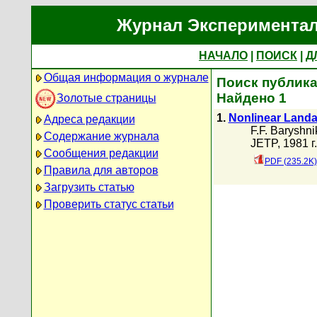
Журнал Экспериментал
НАЧАЛО
|
ПОИСК
|
Д
Общая информация о журнале
Поиск публика
Найдено 1
Золотые страницы
1.
Nonlinear Landau
Адреса редакции
F.F. Baryshni
Содержание журнала
JETP, 1981 г
Сообщения редакции
PDF (235.2K)
Правила для авторов
Загрузить статью
Проверить статус статьи