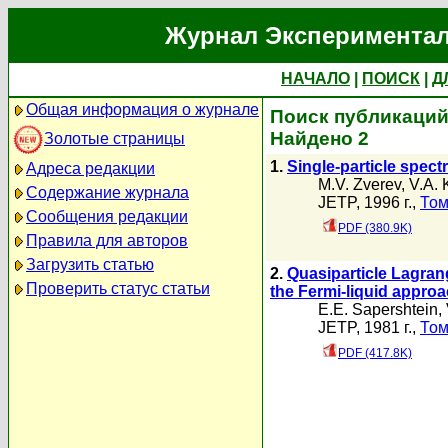
Журнал Экспериментал
НАЧАЛО
|
ПОИСК
|
Д
Общая информация о журнале
Поиск публикаций 
Найдено 2
Золотые страницы
1.
Single-particle spect
Адреса редакции
M.V. Zverev
,
V.A. 
Содержание журнала
JETP, 1996 г.,
Том
Сообщения редакции
PDF (380.9K)
Правила для авторов
Загрузить статью
2.
Quasiparticle Lagrang
Проверить статус статьи
the Fermi-liquid appro
E.E. Sapershtein
,
JETP, 1981 г.,
Том
PDF (417.8K)