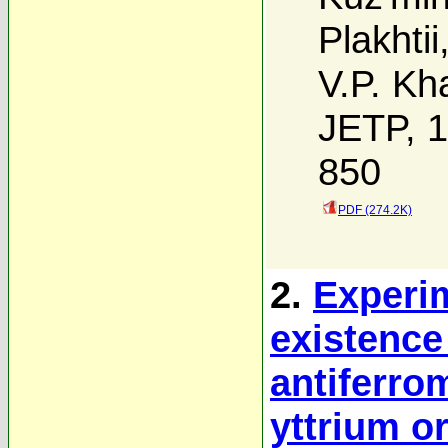
Plakhtii
V.P. Kh
JETP, 1
850
PDF (274.2K)
2.
Experim
existence
antiferro
yttrium or