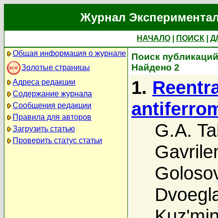
Журнал Экспериментал
НАЧАЛО
|
ПОИСК
|
Д
Общая информация о журнале
Поиск публикаций а
Найдено 2
Золотые страницы
1.
Reentra
Адреса редакции
Содержание журнала
antiferrom
Сообщения редакции
Правила для авторов
G.A. Ta
Загрузить статью
Проверить статус статьи
Gavrile
Golosov
Dvoegl
Kuz'mi