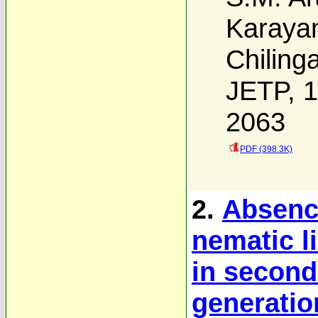
Karaya
Chiling
JETP, 1
2063
PDF (398.3K)
2.
Absence
nematic l
in second
generatio