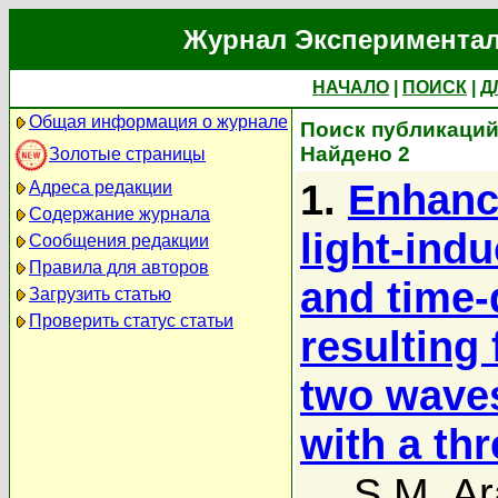
Журнал Экспериментал
НАЧАЛО
|
ПОИСК
|
Д
Общая информация о журнале
Поиск публикаций 
Найдено 2
Золотые страницы
1.
Enhanc
Адреса редакции
Содержание журнала
light-indu
Сообщения редакции
Правила для авторов
and time-
Загрузить статью
Проверить статус статьи
resulting
two waves
with a th
S.M. Ar