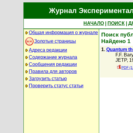
Журнал Экспериментал
НАЧАЛО
|
ПОИСК
|
Д
Общая информация о журнале
Поиск публ
Найдено 1
Золотые страницы
1.
Quantum the
Адреса редакции
F.F. Ba
Содержание журнала
JETP, 19
Сообщения редакции
PDF (1
Правила для авторов
Загрузить статью
Проверить статус статьи