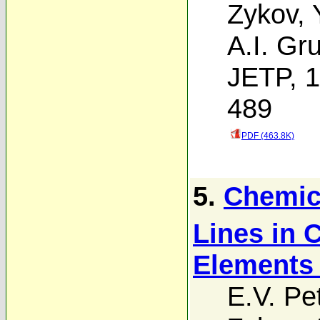
Zykov
,
A.I. Gr
JETP, 1
489
PDF (463.8K)
5.
Chemica
Lines in
Elements 
E.V. Pe