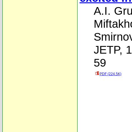
A.I. Gr
Miftakh
Smirno
JETP, 1
59
PDF (224.5K)