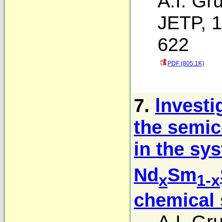
A.I. Gr
JETP, 1
622
PDF (805.1K)
7.
lnvesti
the semic
in the sy
Nd
Sm
x
1-x
chemical s
A.I. Gr