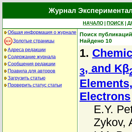
Журнал Экспериментал
НАЧАЛО
|
ПОИСК
|
Д
Общая информация о журнале
Поиск публикаций 
Найдено 10
Золотые страницы
1.
Chemica
Адреса редакции
Содержание журнала
Сообщения редакции
, and Kβ
3
Правила для авторов
Загрузить статью
Elements, 
Проверить статус статьи
Electrons
E.Y. Pe
Zykov
,