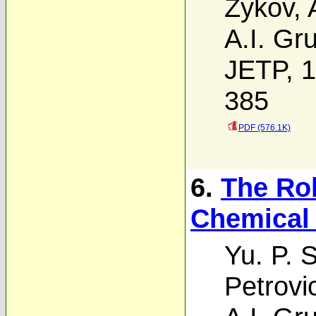
Zykov
,
A.I. Gr
JETP, 1
385
PDF (576.1K)
6.
The Rol
Chemical 
Yu. P. 
Petrovi