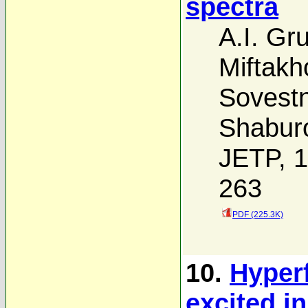
spectra
A.I. Gr
Miftakh
Sovest
Shabur
JETP, 1
263
PDF (225.3K)
10.
Hyperf
excited i