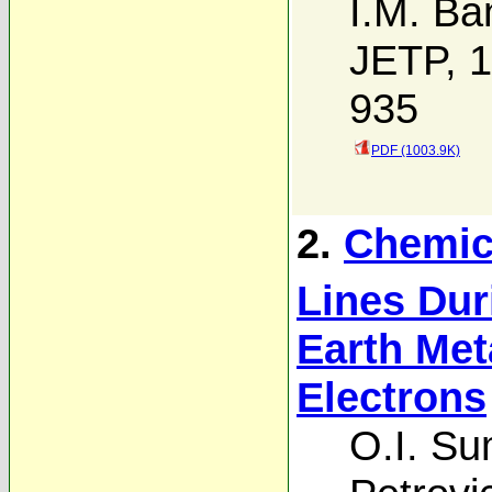
I.M. Ba
JETP, 1
935
PDF (1003.9K)
2.
Chemica
Lines Dur
Earth Meta
Electrons
O.I. S