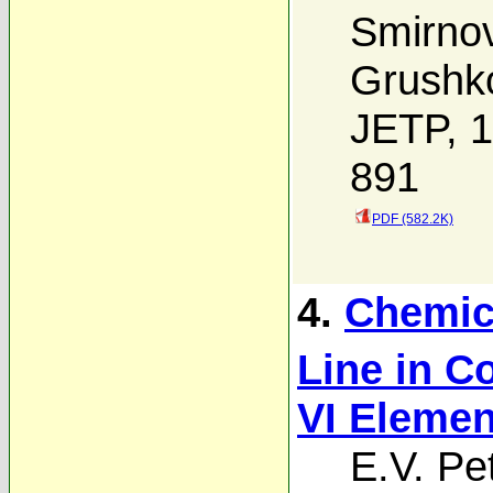
Smirno
Grushk
JETP, 1
891
PDF (582.2K)
4.
Chemica
Line in C
VI Elemen
E.V. Pe