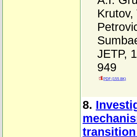
Krutov
,
Petrovi
Sumba
JETP, 1
949
PDF (155.8K)
8.
Investi
mechanis
transition