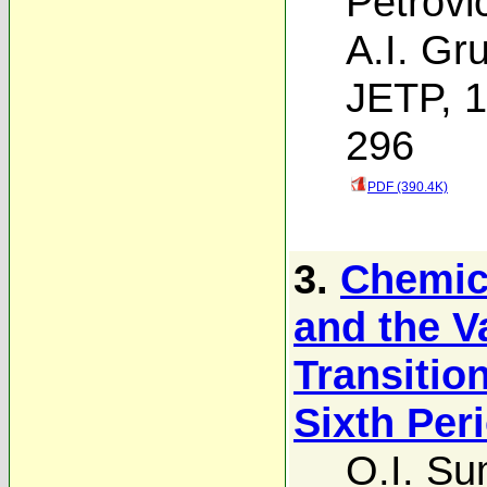
Petrovi
A.I. Gr
JETP, 1
296
PDF (390.4K)
3.
Chemica
and the V
Transition
Sixth Per
O.I. S