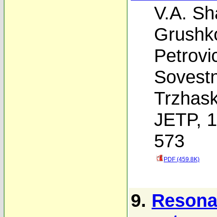
V.A. Sh
Grushk
Petrovi
Sovest
Trzhas
JETP, 1
573
PDF (459.8K)
9.
Resonan