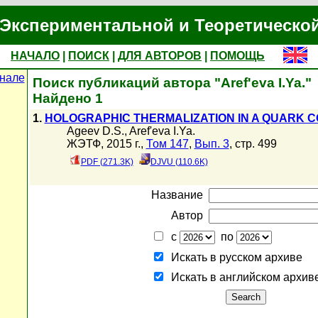
Экспериментальной и Теоретическо
НАЧАЛО
|
ПОИСК
|
ДЛЯ АВТОРОВ
|
ПОМОЩЬ
нале
Поиск публикаций автора "Aref'eva I.Ya."
Найдено 1
1.
HOLOGRAPHIC THERMALIZATION IN A QUARK 
Ageev D.S.
,
Aref'eva I.Ya.
ЖЭТФ, 2015 г.,
Том 147
,
Вып. 3
, стр. 499
PDF (271.3K)
DJVU (110.6K)
Название
Автор
с
по
Искать в русском архиве
Искать в английском архив