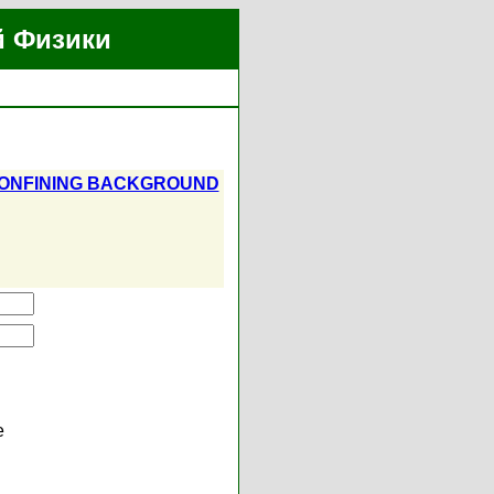
й Физики
CONFINING BACKGROUND
е