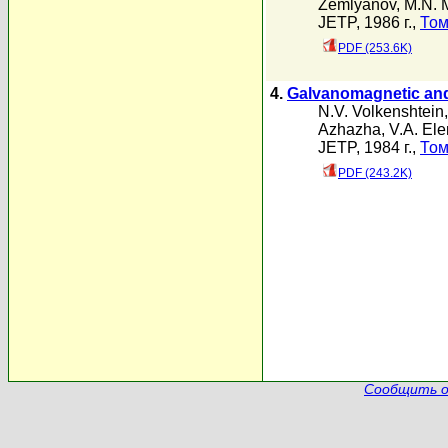
Zemlyanov
,
M.N. 
JETP, 1986 г.,
Том
PDF (253.6K)
4.
Galvanomagnetic and 
N.V. Volkenshtein
Azhazha
,
V.A. Ele
JETP, 1984 г.,
Том
PDF (243.2K)
Сообщить о