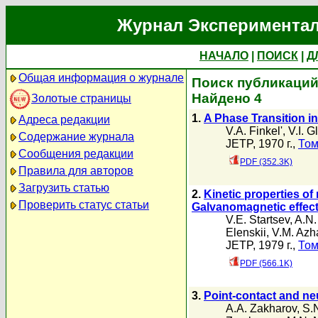
Журнал Экспериментал
НАЧАЛО
|
ПОИСК
|
Д
Общая информация о журнале
Поиск публикаций 
Найдено 4
Золотые страницы
1.
A Phase Transition i
Адреса редакции
V.A. Finkel'
,
V.I. 
Содержание журнала
JETP, 1970 г.,
Том
Сообщения редакции
PDF (352.3K)
Правила для авторов
Загрузить статью
2.
Kinetic properties o
Проверить статус статьи
Galvanomagnetic effec
V.E. Startsev
,
A.N.
Elenskii
,
V.M. Azh
JETP, 1979 г.,
Том
PDF (566.1K)
3.
Point-contact and ne
A.A. Zakharov
,
S.