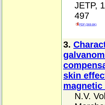
JETP, 1
497
PDF (369.8K)
3.
Charact
galvanoma
compensat
skin effec
magnetic 
N.V. Vo