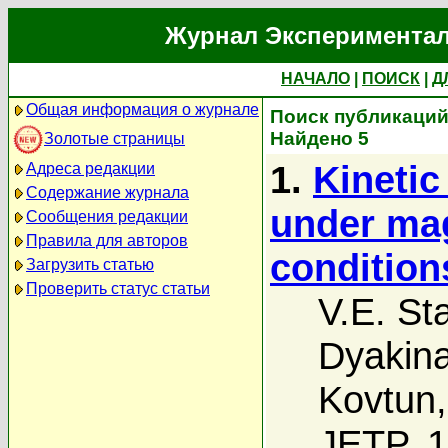
Журнал Экспериментал
НАЧАЛО
|
ПОИСК
|
Д
Общая информация о журнале
Поиск публикаций
Найдено 5
Золотые страницы
1.
Kinetic
Адреса редакции
Содержание журнала
under ma
Сообщения редакции
Правила для авторов
condition
Загрузить статью
Проверить статус статьи
V.E. St
Dyakin
Kovtun
JETP, 1