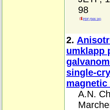
98
PDF (566.1K)
2.
Anisotr
umklapp 
galvanoma
single-cr
magnetic 
A.N. C
Marche