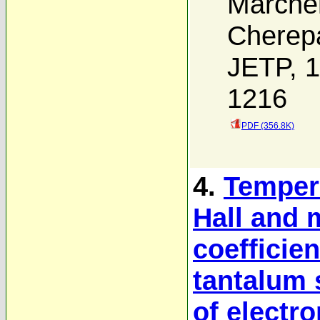
Marche
Cherep
JETP, 1
1216
PDF (356.8K)
4.
Temper
Hall and 
coefficie
tantalum 
of electr