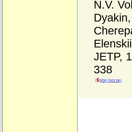
N.V. Vo
Dyakin
Cherep
Elenskii
JETP, 1
338
PDF (243.2K)