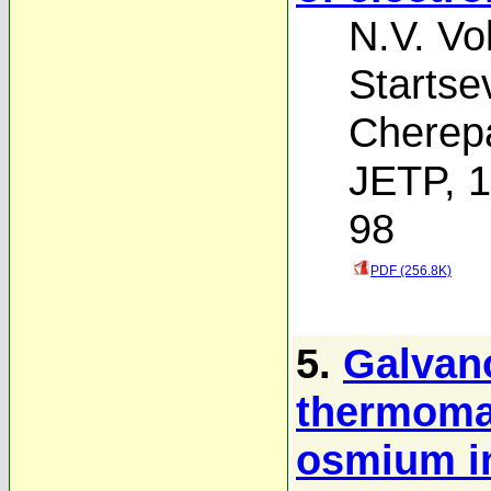
N.V. Vo
Startse
Cherep
JETP, 1
98
PDF (256.8K)
5.
Galvan
thermomag
osmium in