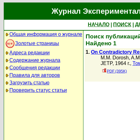
Журнал Экспериментал
НАЧАЛО
|
ПОИСК
|
Д
Общая информация о журнале
Поиск публикаций 
Найдено 1
Золотые страницы
1.
On Contradictory Res
Адреса редакции
M.M. Dorosh
,
A.M
Содержание журнала
JETP, 1964 г.,
То
Сообщения редакции
PDF (395K)
Правила для авторов
Загрузить статью
Проверить статус статьи