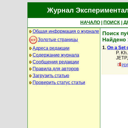
Журнал Экспериментал
НАЧАЛО
|
ПОИСК
|
Д
Общая информация о журнале
Поиск пу
Найдено 
Золотые страницы
1.
On a Set 
Адреса редакции
P. Kh
Содержание журнала
JETP,
Сообщения редакции
PDF
Правила для авторов
Загрузить статью
Проверить статус статьи