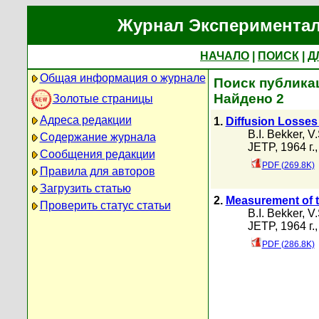
Журнал Экспериментал
НАЧАЛО
|
ПОИСК
|
Д
Общая информация о журнале
Поиск публикац
Найдено 2
Золотые страницы
Адреса редакции
1.
Diffusion Losses
B.I. Bekker
,
V.
Содержание журнала
JETP, 1964 г.
Сообщения редакции
PDF (269.8K)
Правила для авторов
Загрузить статью
2.
Measurement of t
Проверить статус статьи
B.I. Bekker
,
V.
JETP, 1964 г.
PDF (286.8K)