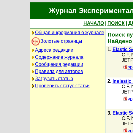
Журнал Экспериментал
НАЧАЛО
|
ПОИСК
|
Д
Общая информация о журнале
Поиск пу
Найдено
Золотые страницы
1.
Elastic S
Адреса редакции
O.F.
Содержание журнала
JETP,
Сообщения редакции
PDF
Правила для авторов
Загрузить статью
2.
Inelastic
Проверить статус статьи
O.F.
JETP,
PDF
3.
Elastic 
O.F.
JETP,
PDF