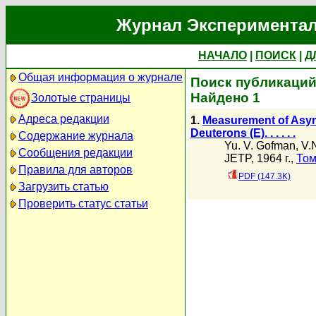
Журнал Экспериментал
НАЧАЛО
|
ПОИСК
|
Д
Общая информация о журнале
Поиск публикаций 
Найдено 1
Золотые страницы
Адреса редакции
1.
Measurement of Asym
Deuterons (E). . . . . .
Содержание журнала
Yu. V. Gofman
,
V.
Сообщения редакции
JETP, 1964 г.,
Том
Правила для авторов
PDF (147.3K)
Загрузить статью
Проверить статус статьи