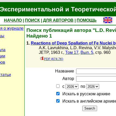
Экспериментальной и Теоретическо
НАЧАЛО
|
ПОИСК
|
ДЛЯ АВТОРОВ
|
ПОМОЩЬ
я о журнале
Поиск публикаций автора "L.D. Rev
Найдено 1
цы
1.
Reactions of Deep Spallation of Fe Nuclei
A.K. Lavrukhina
,
L.D. Revina
,
V.V. Malysh
ала
JETP, 1963 г.,
Том 17
,
Вып. 5
, стр. 960
ции
PDF (674.7K)
ров
Название
статьи
Автор
с
по
Искать в русском архиве
Искать в английском архив