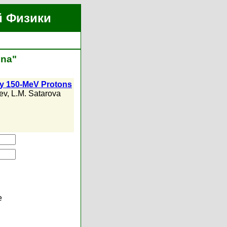
й Физики
ina"
 by 150-MeV Protons
ev
,
L.M. Satarova
е