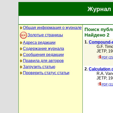
Журнал 
Общая информация о журнале
Поиск публи
Найдено 2
Золотые страницы
1.
Compound-ela
Адреса редакции
G.F. Tim
Содержание журнала
JETP, 19
Сообщения редакции
PDF (25
Правила для авторов
Загрузить статью
2.
Calculation 
Проверить статус статьи
R.A. Van
JETP, 19
PDF (31