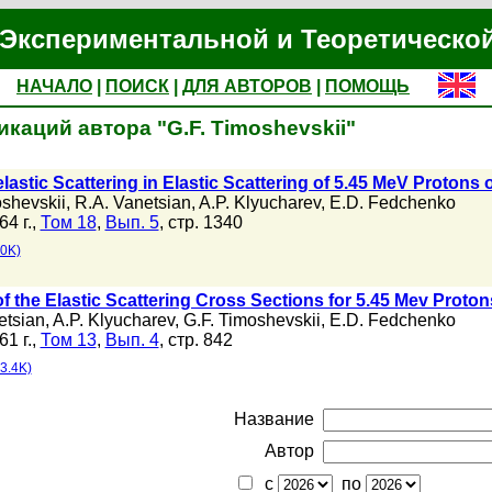
Экспериментальной и Теоретическо
НАЧАЛО
|
ПОИСК
|
ДЛЯ АВТОРОВ
|
ПОМОЩЬ
каций автора "G.F. Timoshevskii"
stic Scattering in Elastic Scattering of 5.45 MeV Protons 
oshevskii
,
R.A. Vanetsian
,
A.P. Klyucharev
,
E.D. Fedchenko
64 г.,
Том 18
,
Вып. 5
, стр. 1340
0K)
of the Elastic Scattering Cross Sections for 5.45 Mev Proto
etsian
,
A.P. Klyucharev
,
G.F. Timoshevskii
,
E.D. Fedchenko
61 г.,
Том 13
,
Вып. 4
, стр. 842
3.4K)
Название
Автор
с
по