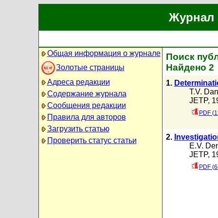
Журнал 
Общая информация о журнале
Поиск публ
Найдено 2
Золотые страницы
Адреса редакции
1.
Determinati
T.V. Dan
Содержание журнала
JETP, 19
Сообщения редакции
PDF (1
Правила для авторов
Загрузить статью
2.
Investigati
Проверить статус статьи
E.V. De
JETP, 19
PDF (6