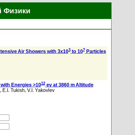
й Физики
3
7
xtensive Air Showers with 3x10
to 10
Particles
12
 with Energies >10
ev at 3860 m Altitude
,
E.I. Tukish
,
V.I. Yakovlev