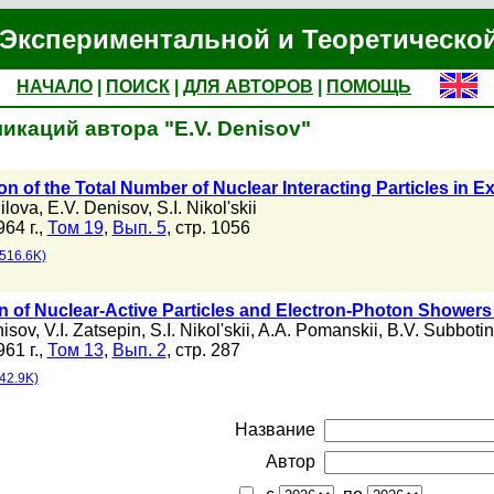
Экспериментальной и Теоретическо
НАЧАЛО
|
ПОИСК
|
ДЛЯ АВТОРОВ
|
ПОМОЩЬ
икаций автора "E.V. Denisov"
on of the Total Number of Nuclear Interacting Particles in E
ilova
,
E.V. Denisov
,
S.I. Nikol'skii
64 г.,
Том 19
,
Вып. 5
, стр. 1056
516.6K)
on of Nuclear-Active Particles and Electron-Photon Showers
nisov
,
V.I. Zatsepin
,
S.I. Nikol'skii
,
A.A. Pomanskii
,
B.V. Subbotin
61 г.,
Том 13
,
Вып. 2
, стр. 287
42.9K)
Название
Автор