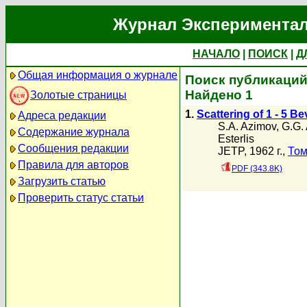
Журнал Экспериментал
НАЧАЛО
|
ПОИСК
|
Д
Общая информация о журнале
Поиск публикаций 
Найдено 1
Золотые страницы
1.
Scattering of 1 - 5 B
Адреса редакции
S.A. Azimov
,
G.G.
Содержание журнала
Esterlis
Сообщения редакции
JETP, 1962 г.,
Том
Правила для авторов
PDF (343.8K)
Загрузить статью
Проверить статус статьи