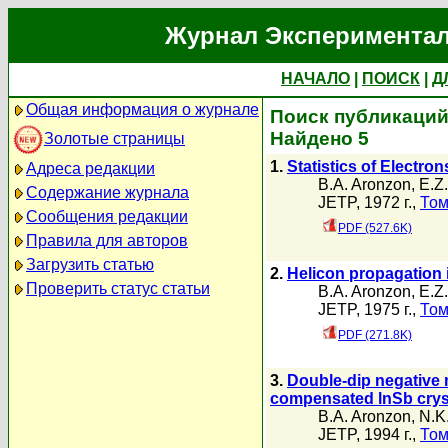
Журнал Экспериментал
НАЧАЛО
|
ПОИСК
|
Д
Общая информация о журнале
Поиск публикаций 
Найдено 5
Золотые страницы
1.
Statistics of Electro
Адреса редакции
B.A. Aronzon
,
E.Z.
Содержание журнала
JETP, 1972 г.,
Том
Сообщения редакции
PDF (527.6K)
Правила для авторов
Загрузить статью
2.
Helicon propagation 
Проверить статус статьи
B.A. Aronzon
,
E.Z.
JETP, 1975 г.,
Том
PDF (271.8K)
3.
Double-dip negative 
compensated lnSb crys
B.A. Aronzon
,
N.K
JETP, 1994 г.,
Том