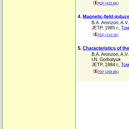
PDF (433.6K)
4.
Magnetic-field-induce
B.A. Aronzon
,
A.V.
JETP, 1985 г.,
Том
PDF (210.2K)
5.
Characteristics of th
B.A. Aronzon
,
A.V.
I.N. Gorbatyuk
JETP, 1984 г.,
Том
PDF (268.8K)