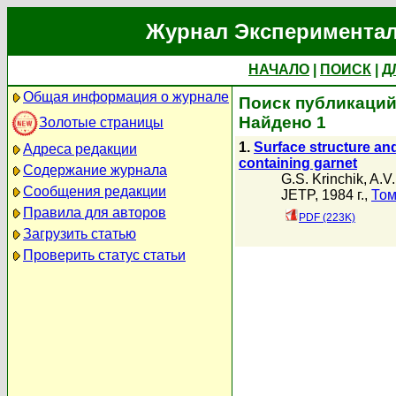
Журнал Экспериментал
НАЧАЛО
|
ПОИСК
|
Д
Общая информация о журнале
Поиск публикаций 
Найдено 1
Золотые страницы
1.
Surface structure and
Адреса редакции
containing garnet
Содержание журнала
G.S. Krinchik
,
A.V.
Сообщения редакции
JETP, 1984 г.,
Том
Правила для авторов
PDF (223K)
Загрузить статью
Проверить статус статьи