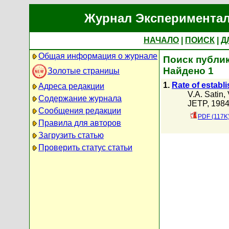
Журнал Экспериментал
НАЧАЛО
|
ПОИСК
|
Д
Общая информация о журнале
Поиск публик
Найдено 1
Золотые страницы
1.
Rate of establ
Адреса редакции
V.A. Satin
,
Содержание журнала
JETP, 1984 
Сообщения редакции
PDF (117K
Правила для авторов
Загрузить статью
Проверить статус статьи