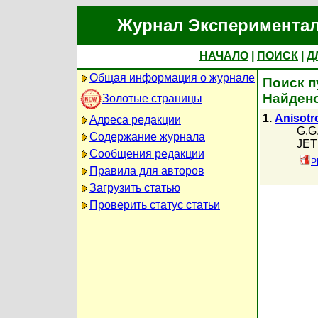
Журнал Экспериментал
НАЧАЛО
|
ПОИСК
|
Д
Общая информация о журнале
Поиск п
Найдено
Золотые страницы
1.
Anisotro
Адреса редакции
G.G.
Содержание журнала
JETP
Сообщения редакции
P
Правила для авторов
Загрузить статью
Проверить статус статьи