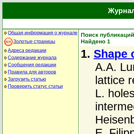
Журнал
Общая информация о журнале
Поиск публикаций ав
Найдено 1
Золотые страницы
1.
Shape 
Адреса редакции
Содержание журнала
A.A. Lu
Сообщения редакции
Правила для авторов
lattice 
Загрузить статью
Проверить статус статьи
L. hole
interme
Heisenb
E. Fili