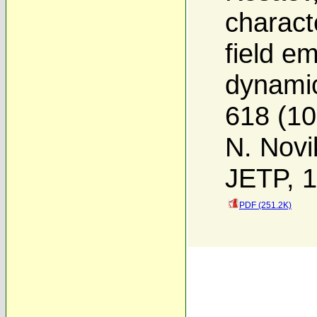
charact
field e
dynamic
618 (10
N. Novi
JETP, 1
PDF (251.2K)