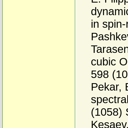
dynamic
in spin-
Pashke
Tarasen
cubic O
598 (104
Pekar
,
spectra
(1058) 
Kesaev