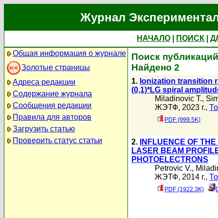
Журнал Экспериментал
НАЧАЛО
|
ПОИСК
|
Д
Общая информация о журнале
Поиск публикаций 
Найдено 2
Золотые страницы
1.
Ionization transition
Адреса редакции
(0,1)*LG spiral amplitud
Содержание журнала
Miladinovic T.
,
Sim
Сообщения редакции
ЖЭТФ, 2023 г.,
То
Правила для авторов
PDF (999.5K)
Загрузить статью
Проверить статус статьи
2.
INFLUENCE OF THE
LASER BEAM PROFILE
PHOTOELECTRONS
Petrovic V.
,
Miladi
ЖЭТФ, 2014 г.,
То
PDF (1922.3K)