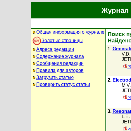
Журнал 
Общая информация о журнале
Поиск п
Найдено
Золотые страницы
1.
Generati
Адреса редакции
V.D.
Содержание журнала
JETP
Сообщения редакции
PD
Правила для авторов
Загрузить статью
2.
Electrod
Проверить статус статьи
M.V.
JETP
PD
3.
Resonant
L.E.
JETP
PD