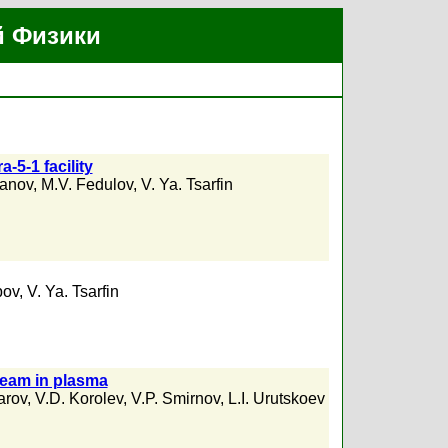
й Физики
-5-1 facility
panov
,
M.V. Fedulov
,
V. Ya. Tsarfin
pov
,
V. Ya. Tsarfin
 beam in plasma
arov
,
V.D. Korolev
,
V.P. Smirnov
,
L.I. Urutskoev