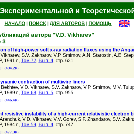
Экспериментальной и Теоретическо
НАЧАЛО
|
ПОИСК
|
ДЛЯ АВТОРОВ
|
ПОМОЩЬ
убликаций автора "V.D. Vikharev"
 3
on of high-power soft x-ray radiation fluxes using the Angara
 Vikharev
,
S.V. Zakharov
,
V.P. Smirnov
,
A.N. Starostin
,
A.E. Ste
, 1991 г.,
Том 72
,
Вып. 4
, стр. 631
F (404.2K)
ynamic contraction of multiwire liners
 Bekhtev
,
V.D. Vikharev
,
S.V. Zakharov
,
V.P. Smirnov
,
M.V. Tulu
, 1989 г.,
Том 68
,
Вып. 5
, стр. 955
F (446.4K)
 resistive instability of a high-current relativistic electron
 Aranchuk
,
V.D. Vikharev
,
V.V. Gorev
,
S.F. Zhandarov
,
S.V. Zakh
, 1984 г.,
Том 59
,
Вып. 4
, стр. 747
F (477.3K)