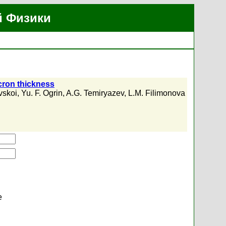
й Физики
icron thickness
vskoi
,
Yu. F. Ogrin
,
A.G. Temiryazev
,
L.M. Filimonova
е