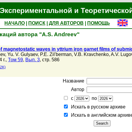
Экспериментальной и Теоретическо
НАЧАЛО
|
ПОИСК
|
ДЛЯ АВТОРОВ
|
ПОМОЩЬ
каций автора "A.S. Andreev"
f magnetostatic waves in yttrium iron garnet films of subm
eev
,
Yu. V. Gulyaev
,
P.E. Zil'berman
,
V.B. Kravchenko
,
A.V. Lugo
 г.,
Том 59
,
Вып. 3
, стр. 586
.2K)
Название
Автор
с
по
Искать в русском архиве
Искать в английском архив