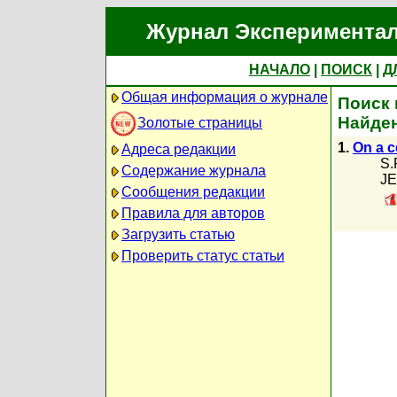
Журнал Экспериментал
НАЧАЛО
|
ПОИСК
|
Д
Общая информация о журнале
Поиск 
Найден
Золотые страницы
1.
On a c
Адреса редакции
S.
Содержание журнала
JE
Сообщения редакции
Правила для авторов
Загрузить статью
Проверить статус статьи