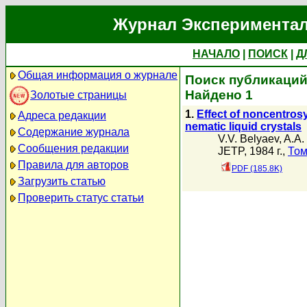
Журнал Экспериментал
НАЧАЛО
|
ПОИСК
|
Д
Общая информация о журнале
Поиск публикаций 
Найдено 1
Золотые страницы
1.
Effect of noncentros
Адреса редакции
nematic liquid crystals
Содержание журнала
V.V. Belyaev
,
A.A.
Сообщения редакции
JETP, 1984 г.,
Том
Правила для авторов
PDF (185.8K)
Загрузить статью
Проверить статус статьи