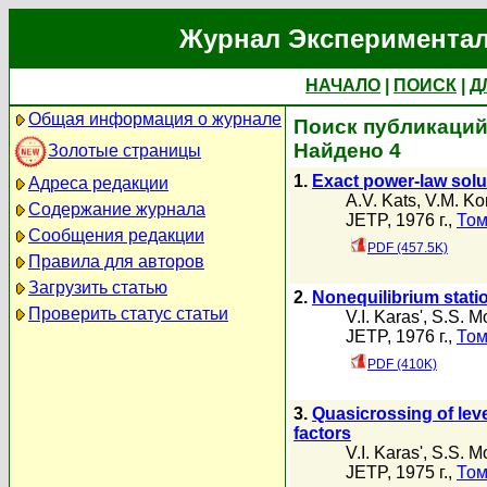
Журнал Экспериментал
НАЧАЛО
|
ПОИСК
|
Д
Общая информация о журнале
Поиск публикаций 
Найдено 4
Золотые страницы
1.
Exact power-law solut
Адреса редакции
A.V. Kats
,
V.M. Ko
Содержание журнала
JETP, 1976 г.,
Том
Сообщения редакции
PDF (457.5K)
Правила для авторов
Загрузить статью
2.
Nonequilibrium statio
Проверить статус статьи
V.I. Karas'
,
S.S. M
JETP, 1976 г.,
Том
PDF (410K)
3.
Quasicrossing of leve
factors
V.I. Karas'
,
S.S. M
JETP, 1975 г.,
Том