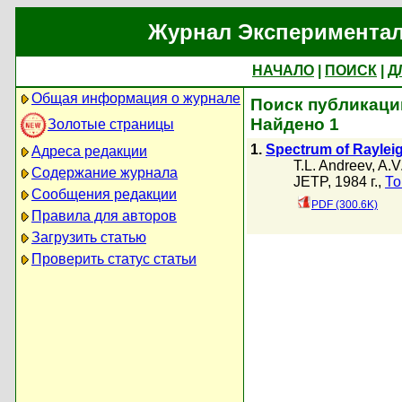
Журнал Экспериментал
НАЧАЛО
|
ПОИСК
|
Д
Общая информация о журнале
Поиск публикаций
Найдено 1
Золотые страницы
1.
Spectrum of Rayleigh
Адреса редакции
T.L. Andreev
,
A.V
Содержание журнала
JETP, 1984 г.,
То
Сообщения редакции
PDF (300.6K)
Правила для авторов
Загрузить статью
Проверить статус статьи