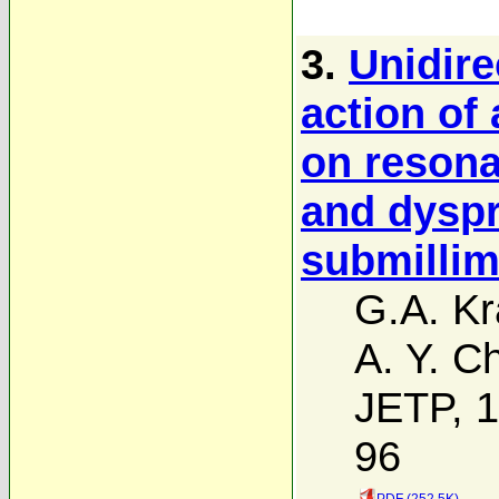
3.
Unidire
action of 
on resona
and dyspr
submillim
G.A. Kr
A. Y. C
JETP, 1
96