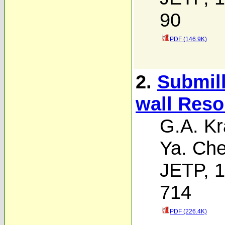
90
PDF (146.9K)
2.
Submill
wall Reso
G.A. Kr
Ya. Che
JETP, 1
714
PDF (226.4K)