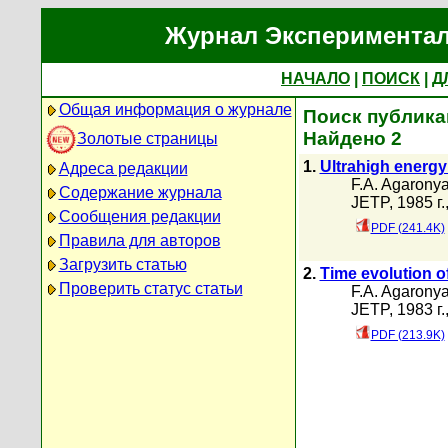
Журнал Экспериментал
НАЧАЛО
|
ПОИСК
|
Д
Общая информация о журнале
Поиск публикац
Найдено 2
Золотые страницы
1.
Ultrahigh energy
Адреса редакции
F.A. Agarony
Содержание журнала
JETP, 1985 г.
Сообщения редакции
PDF (241.4K)
Правила для авторов
Загрузить статью
2.
Time evolution of
Проверить статус статьи
F.A. Agarony
JETP, 1983 г.
PDF (213.9K)