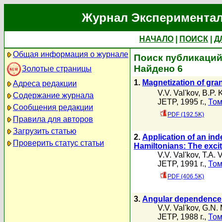
Журнал Экспериментал
НАЧАЛО
|
ПОИСК
|
Д
Общая информация о журнале
Поиск публикаций 
Найдено 6
Золотые страницы
1.
Magnetization of gra
Адреса редакции
V.V. Val'kov
,
B.P. 
Содержание журнала
JETP, 1995 г.,
Том
Сообщения редакции
PDF (192.5K)
Правила для авторов
Загрузить статью
2.
Application of an ind
Проверить статус статьи
Hamiltonians: The exci
V.V. Val'kov
,
T.A. 
JETP, 1991 г.,
Том
PDF (406.5K)
3.
Angular dependence o
V.V. Val'kov
,
G.N. 
JETP, 1988 г.,
Том