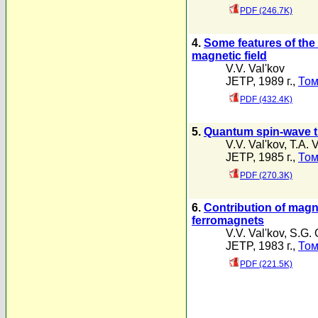
PDF (246.7K)
4.
Some features of the 
magnetic field
V.V. Val'kov
JETP, 1989 г.,
Том
PDF (432.4K)
5.
Quantum spin-wave th
V.V. Val'kov
,
T.A. 
JETP, 1985 г.,
Том
PDF (270.3K)
6.
Contribution of magn
ferromagnets
V.V. Val'kov
,
S.G. 
JETP, 1983 г.,
Том
PDF (221.5K)