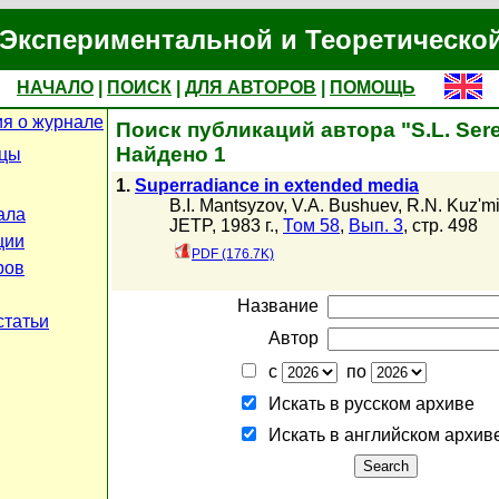
Экспериментальной и Теоретическо
НАЧАЛО
|
ПОИСК
|
ДЛЯ АВТОРОВ
|
ПОМОЩЬ
я о журнале
Поиск публикаций автора "S.L. Ser
Найдено 1
ицы
1.
Superradiance in extended media
B.I. Mantsyzov
,
V.A. Bushuev
,
R.N. Kuz'm
ала
JETP, 1983 г.,
Том 58
,
Вып. 3
, стр. 498
ции
PDF (176.7K)
ров
Название
статьи
Автор
с
по
Искать в русском архиве
Искать в английском архив