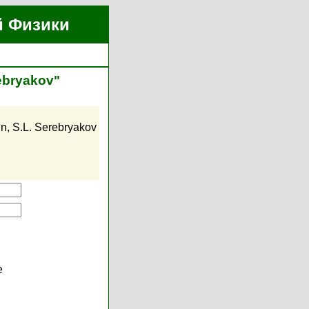
й Физики
ebryakov"
in
,
S.L. Serebryakov
е