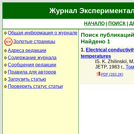
Журнал Экспериментал
НАЧАЛО
|
ПОИСК
|
Д
Общая информация о журнале
Поиск публикаций а
Найдено 1
Золотые страницы
1.
Electrical conductiv
Адреса редакции
temperatures
Содержание журнала
IS. K. Zhilinskii
,
M.
Сообщения редакции
JETP, 1983 г.,
Том
Правила для авторов
PDF (283.2K)
Загрузить статью
Проверить статус статьи