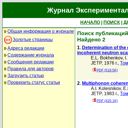
Журнал Экспериментал
НАЧАЛО
|
ПОИСК
|
Д
Общая информация о журнале
Поиск публикаций
Найдено 2
Золотые страницы
1.
Determination of the 
Адреса редакции
incoherent neutron sca
Содержание журнала
E.L. Bokhenkov
,
I
Сообщения редакции
JETP, 1976 г.,
Том
Правила для авторов
PDF (518.5K)
Загрузить статью
Проверить статус статьи
2.
Multiphonon coherent
A.I. Kolesnikov
,
E.
JETP, 1983 г.,
Том
PDF (420.1K)