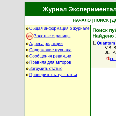
Журнал Экспериментал
НАЧАЛО
|
ПОИСК
|
Д
Общая информация о журнале
Поиск пу
Найдено 
Золотые страницы
1.
Quantum m
Адреса редакции
V.B. B
Содержание журнала
JETP,
Сообщения редакции
PDF
Правила для авторов
Загрузить статью
Проверить статус статьи