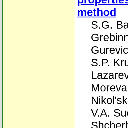
method
S.G. Ba
Grebinn
Gurevi
S.P. Kr
Lazare
Moreva
Nikol'ski
V.A. Su
Shcher