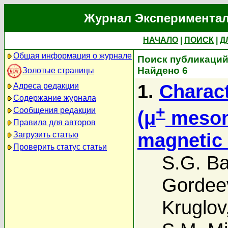
Журнал Экспериментал
НАЧАЛО
|
ПОИСК
|
Д
Общая информация о журнале
Поиск публикаций 
Найдено 6
Золотые страницы
1.
Charact
Адреса редакции
Содержание журнала
+
Сообщения редакции
(μ
meson)
Правила для авторов
magnetic 
Загрузить статью
Проверить статус статьи
S.G. Ba
Gordee
Kruglov