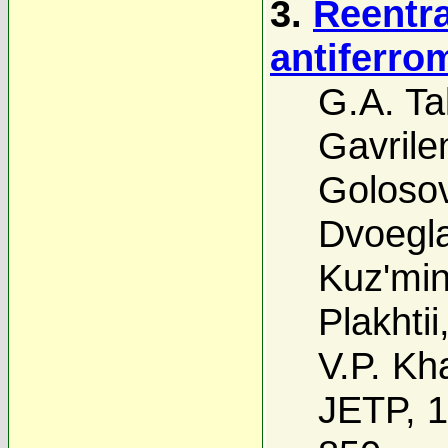
3.
Reentra
antiferrom
G.A. Ta
Gavrile
Golosov
Dvoegl
Kuz'mi
Plakhtii
V.P. Kh
JETP, 1