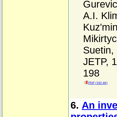
Gurevi
A.I. Kl
Kuz'mi
Mikirty
Suetin
,
JETP, 1
198
PDF (192.4K)
6.
An inve
propertie