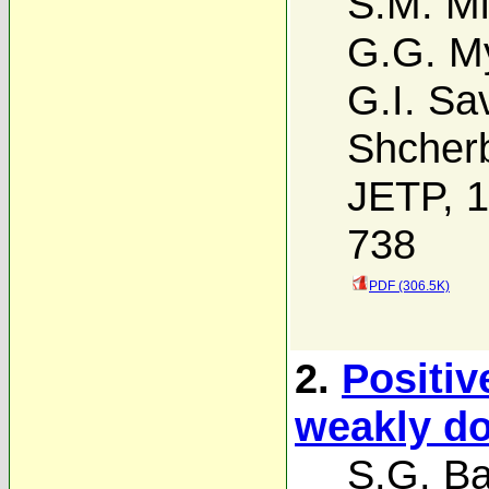
S.M. Mi
G.G. M
G.I. Sa
Shcher
JETP, 1
738
PDF (306.5K)
2.
Positiv
weakly do
S.G. Ba