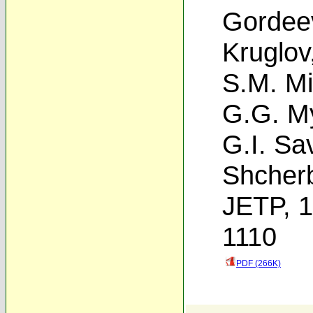
Gordee
Kruglov
S.M. Mi
G.G. M
G.I. Sa
Shcher
JETP, 1
1110
PDF (266K)