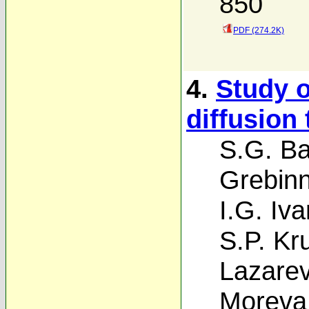
850
PDF (274.2K)
4.
Study 
diffusion
S.G. Ba
Grebinn
I.G. Iva
S.P. Kr
Lazare
Moreva