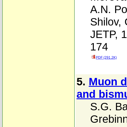
A.N. P
Shilov
,
JETP, 1
174
PDF (291.2K)
5.
Muon di
and bism
S.G. Ba
Grebinn