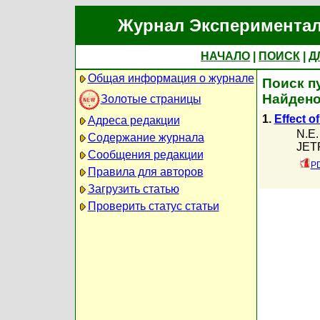
Журнал Экспериментал
НАЧАЛО
|
ПОИСК
|
Д
Общая информация о журнале
Поиск п
Найдено
Золотые страницы
1.
Effect o
Адреса редакции
N.E.
Содержание журнала
JETP
Сообщения редакции
PD
Правила для авторов
Загрузить статью
Проверить статус статьи