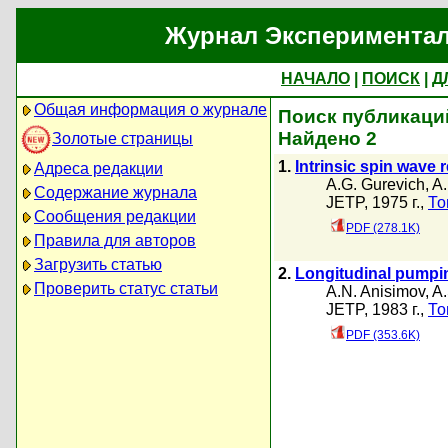
Журнал Экспериментал
НАЧАЛО
|
ПОИСК
|
Д
Общая информация о журнале
Поиск публикаций
Найдено 2
Золотые страницы
1.
Intrinsic spin wave 
Адреса редакции
A.G. Gurevich
,
A.
Содержание журнала
JETP, 1975 г.,
То
Сообщения редакции
PDF (278.1K)
Правила для авторов
Загрузить статью
2.
Longitudinal pumpin
Проверить статус статьи
A.N. Anisimov
,
A.
JETP, 1983 г.,
То
PDF (353.6K)