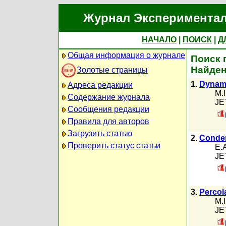
Журнал Экспериментал
НАЧАЛО
|
ПОИСК
|
Д
Общая информация о журнале
Поиск 
Найден
Золотые страницы
1.
Dynami
Адреса редакции
M.
Содержание журнала
JET
Сообщения редакции
Правила для авторов
Загрузить статью
2.
Conden
Проверить статус статьи
E.
JET
3.
Percola
M.
JET