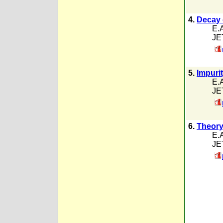
4.
Decay 
E.
JET
5.
Impuri
E.
JET
6.
Theory
E.
JET