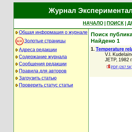
Журнал Экспериментал
НАЧАЛО
|
ПОИСК
|
Д
Общая информация о журнале
Поиск публика
Найдено 1
Золотые страницы
1.
Temperature rel
Адреса редакции
V.I. Kudelai
Содержание журнала
JETP, 1982 г
Сообщения редакции
PDF (267.5K
Правила для авторов
Загрузить статью
Проверить статус статьи