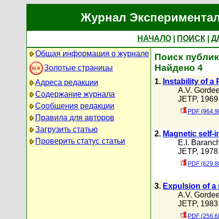
Журнал Экспериментал
НАЧАЛО
|
ПОИСК
|
Д
Общая информация о журнале
Поиск публик
Найдено 4
Золотые страницы
1.
Instability of
Адреса редакции
A.V. Gorde
Содержание журнала
JETP, 1969 
Сообщения редакции
PDF (964.9
Правила для авторов
Загрузить статью
2.
Magnetic self-i
Проверить статус статьи
E.I. Baranc
JETP, 1978 
PDF (629.8
3.
Expulsion of a 
A.V. Gorde
JETP, 1983 
PDF (256.6